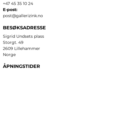
+47 45 35 10 24
E-post:
post@gallerizink.no
BESØKSADRESSE
Sigrid Undsets plass
Storgt. 49
2609 Lillehammer
Norge
ÅPNINGSTIDER
Tirsdag - fredag:
12 - 17
Lørdag:
11 - 16
Søndag:
13 - 16
​Mandag:
etter avtale
Personvern og cookies