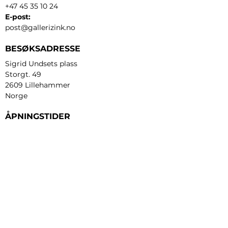
+47 45 35 10 24
E-post:
post@gallerizink.no
BESØKSADRESSE
Sigrid Undsets plass
Storgt. 49
2609 Lillehammer
Norge
ÅPNINGSTIDER
Tirsdag - fredag:
12 - 17
Lørdag:
11 - 16
Søndag:
13 - 16
​Mandag:
etter avtale
Personvern og cookies