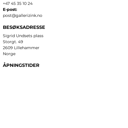
+47 45 35 10 24
E-post:
post@gallerizink.no
BESØKSADRESSE
Sigrid Undsets plass
Storgt. 49
2609 Lillehammer
Norge
ÅPNINGSTIDER
Tirsdag - fredag:
12 - 17
Lørdag:
11 - 16
Søndag:
13 - 16
​Mandag:
etter avtale
Personvern og cookies