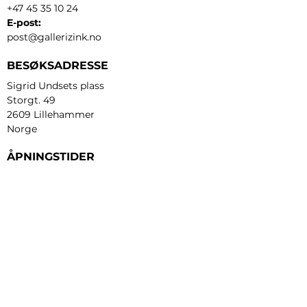
+47 45 35 10 24
E-post:
post@gallerizink.no
BESØKSADRESSE
Sigrid Undsets plass
Storgt. 49
2609 Lillehammer
Norge
ÅPNINGSTIDER
Tirsdag - fredag:
12 - 17
Lørdag:
11 - 16
Søndag:
13 - 16
​Mandag:
etter avtale
Personvern og cookies