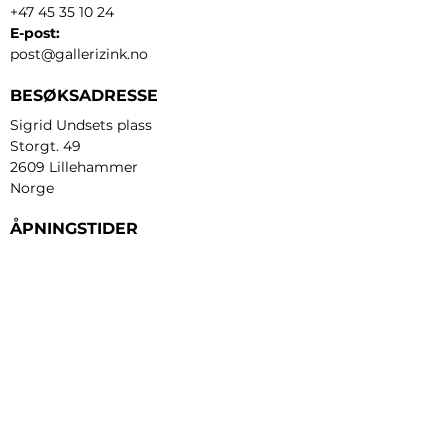
+47 45 35 10 24
E-post:
post@gallerizink.no
BESØKSADRESSE
Sigrid Undsets plass
Storgt. 49
2609 Lillehammer
Norge
ÅPNINGSTIDER
Tirsdag - fredag:
12 - 17
Lørdag:
11 - 16
Søndag:
13 - 16
​Mandag:
etter avtale
Personvern og cookies