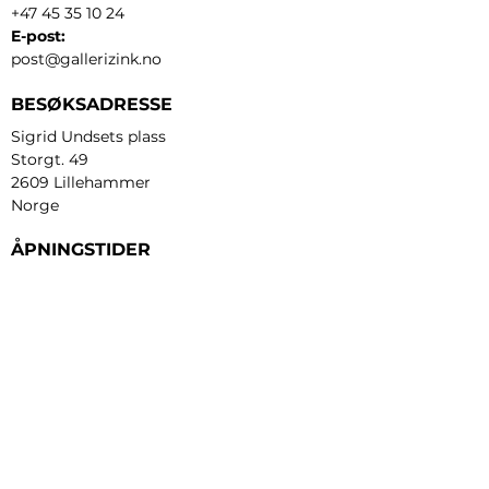
+47 45 35 10 24
E-post:
post@gallerizink.no
BESØKSADRESSE
Sigrid Undsets plass
Storgt. 49
2609 Lillehammer
Norge
ÅPNINGSTIDER
Tirsdag - fredag:
12 - 17
Lørdag:
11 - 16
Søndag:
13 - 16
​Mandag:
etter avtale
Personvern og cookies