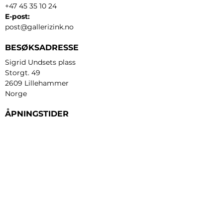
+47 45 35 10 24
E-post:
post@gallerizink.no
BESØKSADRESSE
Sigrid Undsets plass
Storgt. 49
2609 Lillehammer
Norge
ÅPNINGSTIDER
Tirsdag - fredag:
12 - 17
Lørdag:
11 - 16
Søndag:
13 - 16
​Mandag:
etter avtale
Personvern og cookies