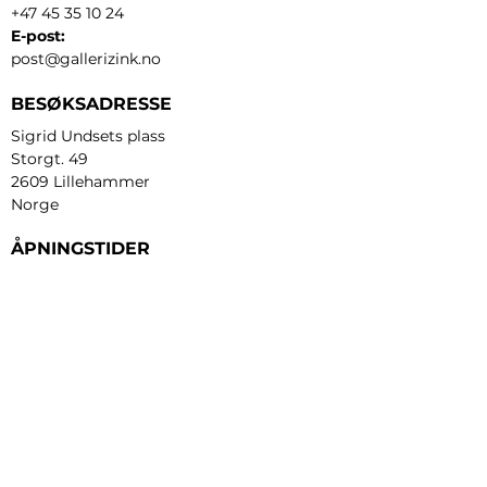
+47 45 35 10 24
E-post:
post@gallerizink.no
BESØKSADRESSE
Sigrid Undsets plass
Storgt. 49
2609 Lillehammer
Norge
ÅPNINGSTIDER
Tirsdag - fredag:
12 - 17
Lørdag:
11 - 16
Søndag:
13 - 16
​Mandag:
etter avtale
Personvern og cookies