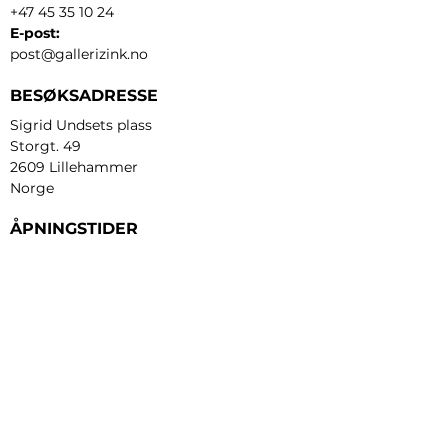
+47 45 35 10 24
E-post:
post@gallerizink.no
BESØKSADRESSE
Sigrid Undsets plass
Storgt. 49
2609 Lillehammer
Norge
ÅPNINGSTIDER
Tirsdag - fredag:
12 - 17
Lørdag:
11 - 16
Søndag:
13 - 16
​Mandag:
etter avtale
Personvern og cookies