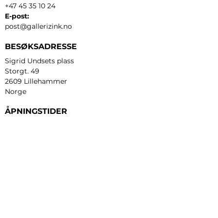
+47 45 35 10 24
E-post:
post@gallerizink.no
BESØKSADRESSE
Sigrid Undsets plass
Storgt. 49
2609 Lillehammer
Norge
ÅPNINGSTIDER
Tirsdag - fredag:
12 - 17
Lørdag:
11 - 16
Søndag:
13 - 16
​Mandag:
etter avtale
Personvern og cookies