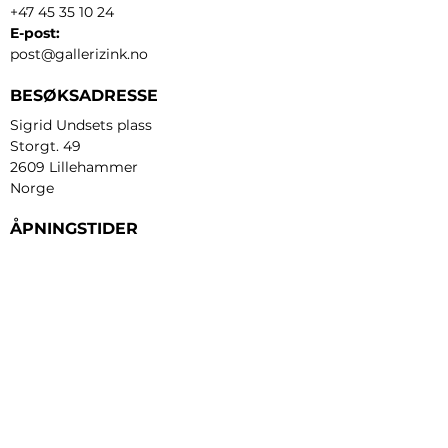
+47 45 35 10 24
E-post:
post@gallerizink.no
BESØKSADRESSE
Sigrid Undsets plass
Storgt. 49
2609 Lillehammer
Norge
ÅPNINGSTIDER
Tirsdag - fredag:
12 - 17
Lørdag:
11 - 16
Søndag:
13 - 16
​Mandag:
etter avtale
Personvern og cookies