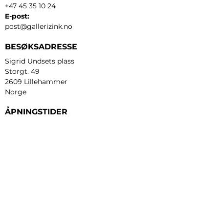
+47 45 35 10 24
E-post:
post@gallerizink.no
BESØKSADRESSE
Sigrid Undsets plass
Storgt. 49
2609 Lillehammer
Norge
ÅPNINGSTIDER
Tirsdag - fredag:
12 - 17
Lørdag:
11 - 16
Søndag:
13 - 16
​Mandag:
etter avtale
Personvern og cookies