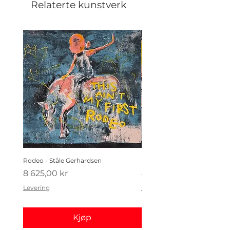
Relaterte kunstverk
Rodeo - Ståle Gerhardsen
Koldtbordet - Ståle Gerhard
Pris
Pris
8 625,00 kr
4 410,00 kr
Levering
Levering
Kjøp