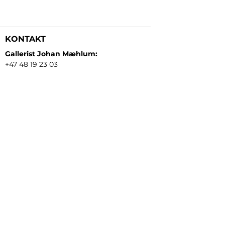
KONTAKT
Gallerist Johan Mæhlum:
+47 48 19 23 03
Gallerist Elisabeth Kongsrud:
+47 99 16 26 24
Rammeverksted:
+47 45 35 10 24
E-post:
post@gallerizink.no
BESØKSADRESSE
Sigrid Undsets plass
Storgt. 49
2609 Lillehammer
Norge
ÅPNINGSTIDER