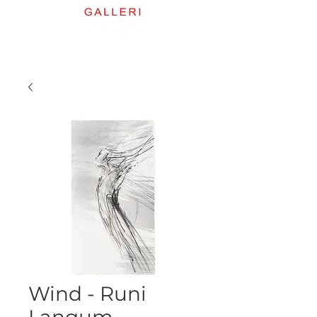
Wind - Runi
Langum