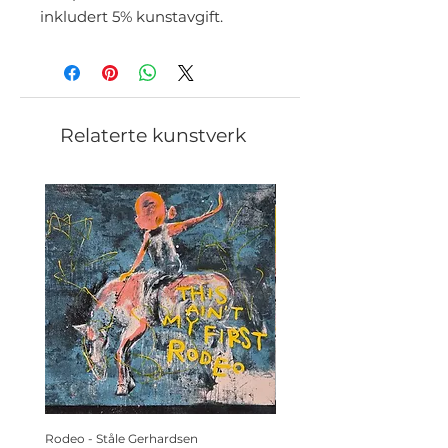
inkludert 5% kunstavgift.
Relaterte kunstverk
Rodeo - Ståle Gerhardsen
Koldtbordet - Ståle Gerhard