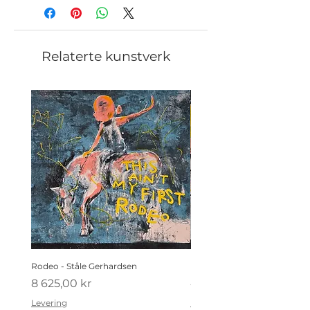
Relaterte kunstverk
Rodeo - Ståle Gerhardsen
Koldtbordet - Ståle Gerhard
Pris
Pris
8 625,00 kr
4 410,00 kr
Levering
Levering