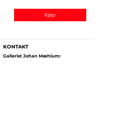
Kjøp
KONTAKT
Gallerist Johan Mæhlum:
+47 48 19 23 03
Gallerist Elisabeth Kongsrud:
+47 99 16 26 24
Rammeverksted:
+47 45 35 10 24
E-post:
post@gallerizink.no
BESØKSADRESSE
Sigrid Undsets plass
Storgt. 49
2609 Lillehammer