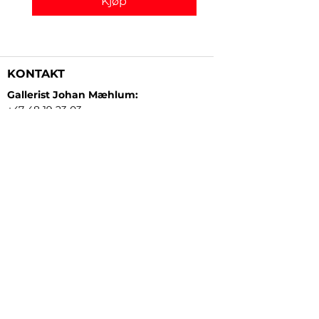
Kjøp
KONTAKT
Gallerist Johan Mæhlum:
+47 48 19 23 03
Gallerist Elisabeth Kongsrud:
+47 99 16 26 24
Rammeverksted:
+47 45 35 10 24
E-post:
post@gallerizink.no
BESØKSADRESSE
Sigrid Undsets plass
Storgt. 49
2609 Lillehammer
Norge