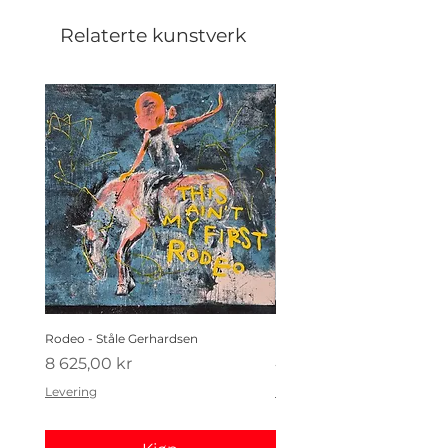
Relaterte kunstverk
Rodeo - Ståle Gerhardsen
Koldtbordet - Ståle Gerhard
Pris
Pris
8 625,00 kr
4 410,00 kr
Levering
Levering