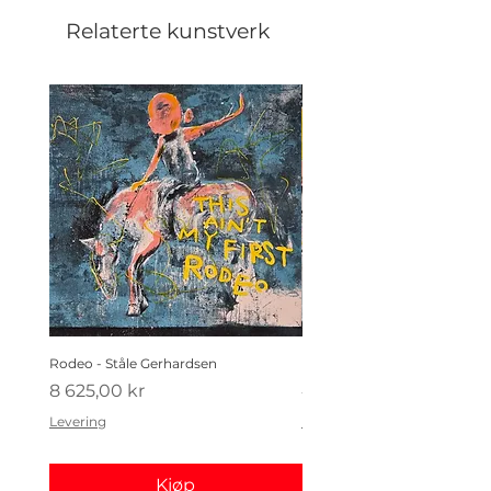
Relaterte kunstverk
Rodeo - Ståle Gerhardsen
Koldtbordet - Ståle Gerhard
Pris
Pris
8 625,00 kr
4 410,00 kr
Levering
Levering
Kjøp