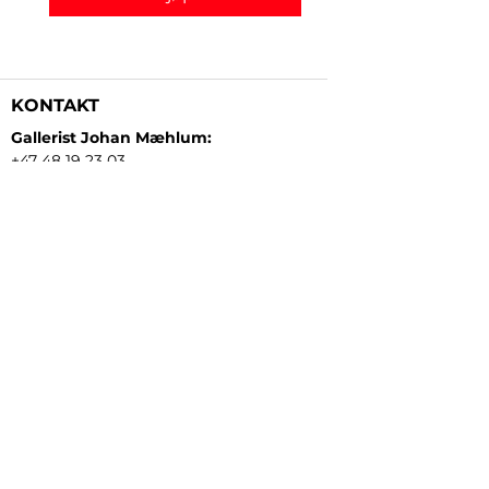
KONTAKT
Gallerist Johan Mæhlum:
+47 48 19 23 03
Gallerist Elisabeth Kongsrud:
+47 99 16 26 24
Rammeverksted:
+47 45 35 10 24
E-post:
post@gallerizink.no
BESØKSADRESSE
Sigrid Undsets plass
Storgt. 49
2609 Lillehammer
Norge
ÅPNINGSTIDER