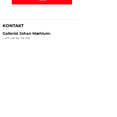
KONTAKT
Gallerist Johan Mæhlum:
+47 48 19 23 03
Gallerist Elisabeth Kongsrud:
+47 99 16 26 24
Rammeverksted:
+47 45 35 10 24
E-post:
post@gallerizink.no
BESØKSADRESSE
Sigrid Undsets plass
Storgt. 49
2609 Lillehammer
Norge