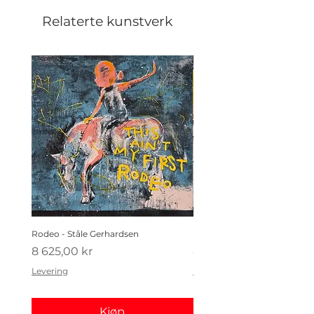
Relaterte kunstverk
Rodeo - Ståle Gerhardsen
Koldtbordet - Ståle Gerhard
Pris
Pris
8 625,00 kr
4 410,00 kr
Levering
Levering
Kjøp