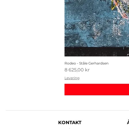
Rodeo - Ståle Gerhardsen
Pris
8 625,00 kr
Levering
KONTAKT