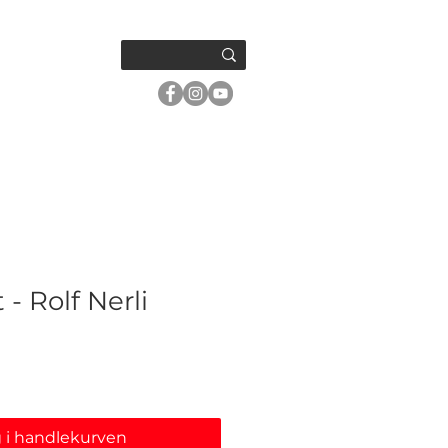
OM OSS
 - Rolf Nerli
 i handlekurven