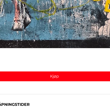
Hurtigvisning
Kjøp
ÅPNINGSTIDER