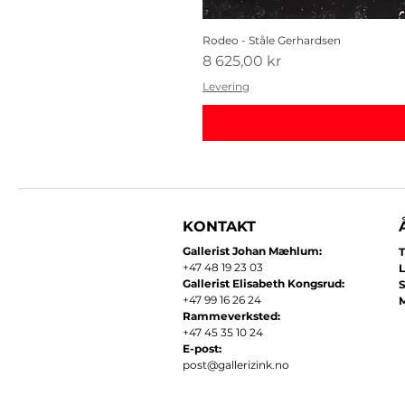
Rodeo - Ståle Gerhardsen
Pris
8 625,00 kr
Levering
KONTAKT
Gallerist Johan Mæhlum:
T
+47 48 19 23 03
L
Gallerist Elisabeth Kongsrud:
+47 99 16 26 24
​
Rammeverksted:
+47 45 35 10 24
E-post:
post@gallerizink.no