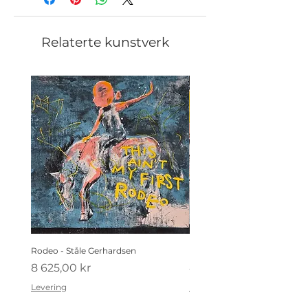
Relaterte kunstverk
Rodeo - Ståle Gerhardsen
Koldtbordet - Ståle Gerhard
Pris
Pris
8 625,00 kr
4 410,00 kr
Levering
Levering