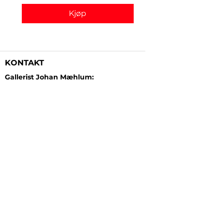
Kjøp
KONTAKT
Gallerist Johan Mæhlum:
+47 48 19 23 03
Gallerist Elisabeth Kongsrud:
+47 99 16 26 24
Rammeverksted:
+47 45 35 10 24
E-post:
post@gallerizink.no
BESØKSADRESSE
Sigrid Undsets plass
Storgt. 49
2609 Lillehammer
Norge