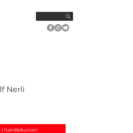
OM OSS
lf Nerli
 i handlekurven