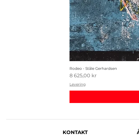
Rodeo - Ståle Gerhardsen
Pris
8 625,00 kr
Levering
KONTAKT