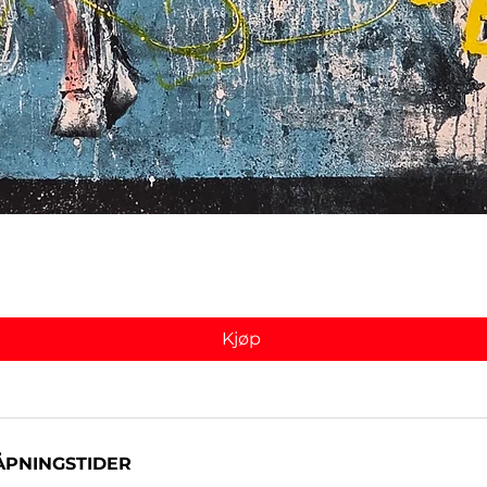
Hurtigvisning
Kjøp
ÅPNINGSTIDER