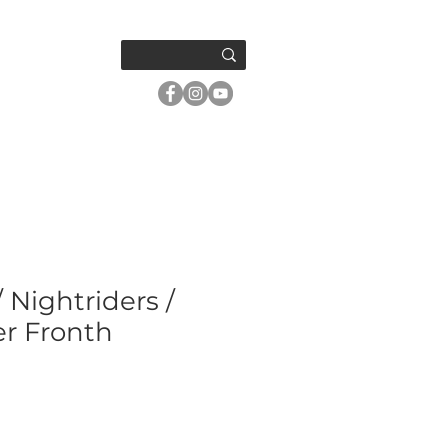
OM OSS
/ Nightriders /
Per Fronth