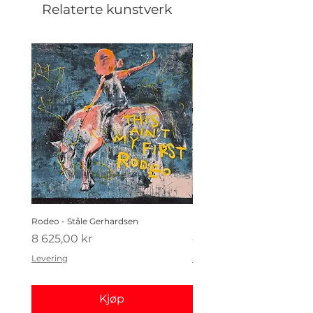
Relaterte kunstverk
Rodeo - Ståle Gerhardsen
Koldtbordet - Ståle Gerhard
Pris
Pris
8 625,00 kr
4 410,00 kr
Levering
Levering
Kjøp