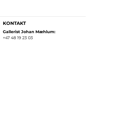
KONTAKT
Gallerist Johan Mæhlum:
+47 48 19 23 03
Gallerist Elisabeth Kongsrud:
+47 99 16 26 24
Rammeverksted:
+47 45 35 10 24
E-post:
post@gallerizink.no
BESØKSADRESSE
Sigrid Undsets plass
Storgt. 49
2609 Lillehammer
Norge
ÅPNINGSTIDER