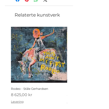
Relaterte kunstverk
Rodeo - Ståle Gerhardsen
Koldtbordet - Ståle Gerhard
Pris
Pris
8 625,00 kr
4 410,00 kr
Levering
Levering