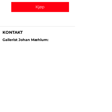
Kjøp
KONTAKT
Gallerist Johan Mæhlum:
+47 48 19 23 03
Gallerist Elisabeth Kongsrud:
+47 99 16 26 24
Rammeverksted:
+47 45 35 10 24
E-post:
post@gallerizink.no
BESØKSADRESSE
Sigrid Undsets plass
Storgt. 49
2609 Lillehammer
Norge