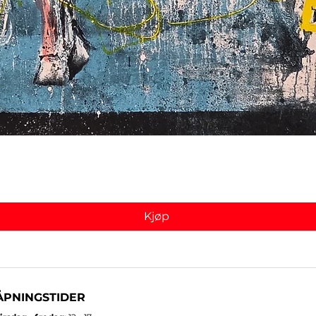
Hurtigvisning
Kjøp
ÅPNINGSTIDER