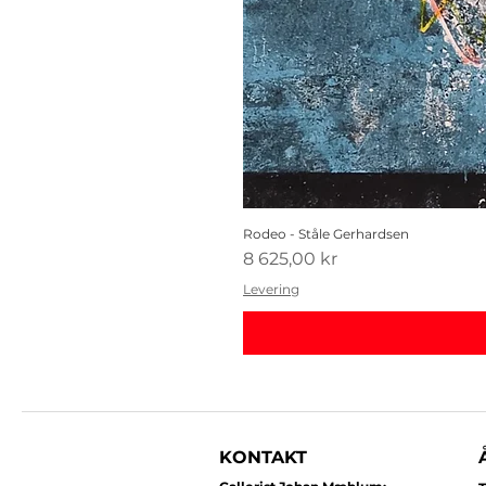
Rodeo - Ståle Gerhardsen
Pris
8 625,00 kr
Levering
KONTAKT