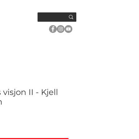
OM OSS
isjon II - Kjell
n