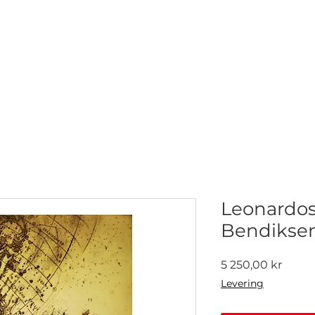
NETTGALLERI
NYHETER
UTSTILLINGER
KONTAKT
Leonardos v
Bendikse
Pris
5 250,00 kr
Levering