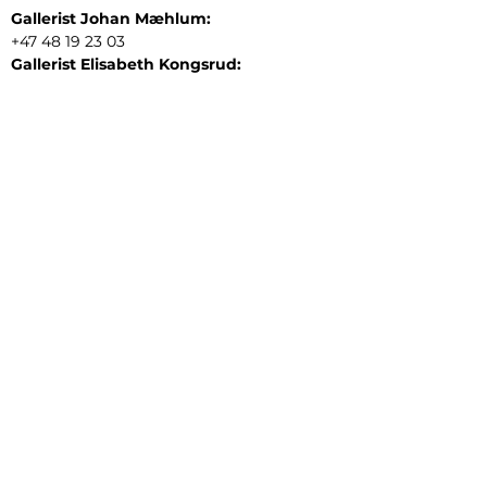
Gallerist Johan Mæhlum:
+47 48 19 23 03
Gallerist Elisabeth Kongsrud:
+47 99 16 26 24
Rammeverksted:
+47 45 35 10 24
E-post:
post@gallerizink.no
BESØKSADRESSE
Sigrid Undsets plass
Storgt. 49
2609 Lillehammer
Norge
ÅPNINGSTIDER
Tirsdag - fredag:
12 - 17
Lørdag:
11 - 16
Søndag:
13 - 16
​Mandag:
etter avtale