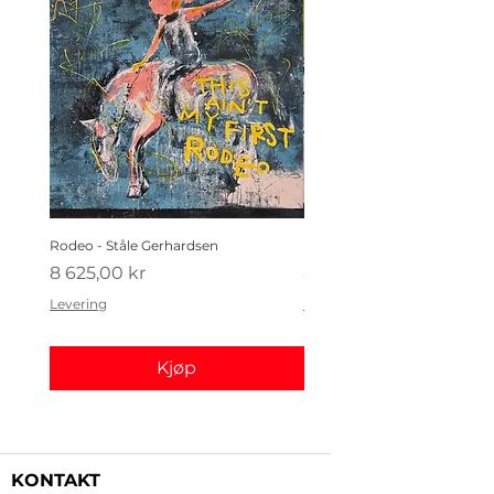
Rodeo - Ståle Gerhardsen
Koldtbordet - Ståle Gerhard
Pris
Pris
8 625,00 kr
4 410,00 kr
Levering
Levering
Kjøp
KONTAKT