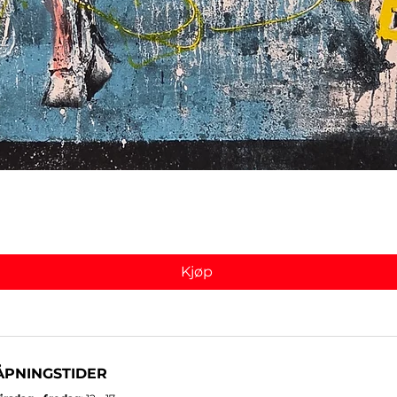
Hurtigvisning
Kjøp
ÅPNINGSTIDER