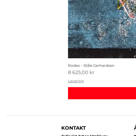
Rodeo - Ståle Gerhardsen
Pris
8 625,00 kr
Levering
KONTAKT