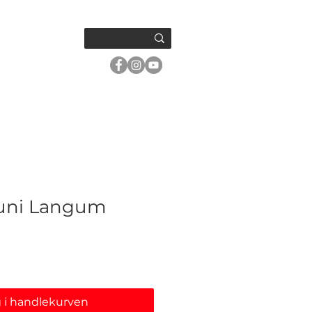
OM OSS
Runi Langum
 i handlekurven