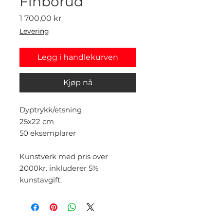
Finborud
Pris
1 700,00 kr
Levering
Legg i handlekurven
Kjøp nå
Dyptrykk/etsning
25x22 cm
50 eksemplarer
Kunstverk med pris over
2000kr. inkluderer 5%
kunstavgift.