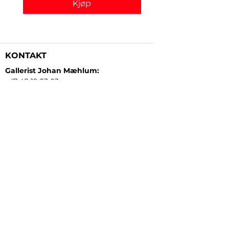
Kjøp
KONTAKT
Gallerist Johan Mæhlum:
+47 48 19 23 03
Gallerist Elisabeth Kongsrud:
+47 99 16 26 24
Rammeverksted:
+47 45 35 10 24
E-post:
post@gallerizink.no
BESØKSADRESSE
Sigrid Undsets plass
Storgt. 49
2609 Lillehammer
Norge