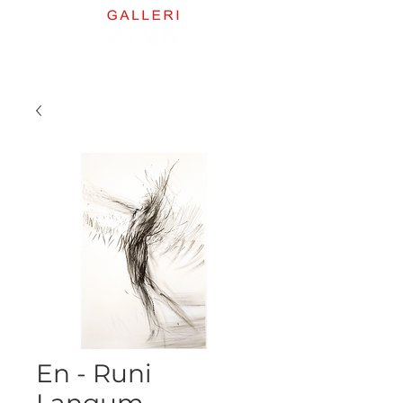
En - Runi
Langum