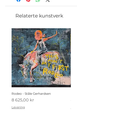
Relaterte kunstverk
Rodeo - Ståle Gerhardsen
Koldtbordet - Ståle Gerhard
Pris
Pris
8 625,00 kr
4 410,00 kr
Levering
Levering