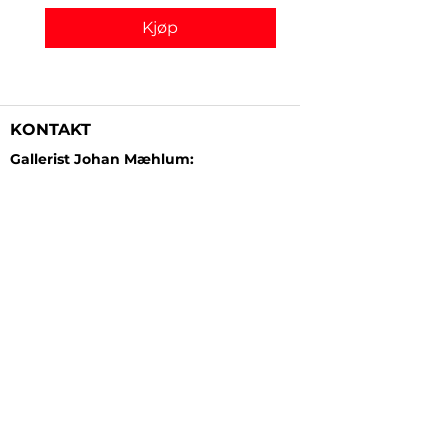
Kjøp
KONTAKT
Gallerist Johan Mæhlum:
+47 48 19 23 03
Gallerist Elisabeth Kongsrud:
+47 99 16 26 24
Rammeverksted:
+47 45 35 10 24
E-post:
post@gallerizink.no
BESØKSADRESSE
Sigrid Undsets plass
Storgt. 49
2609 Lillehammer
Norge