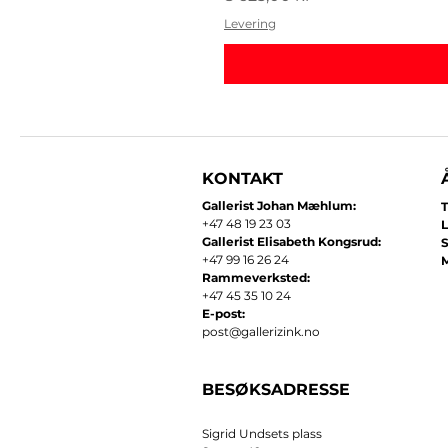
Levering
KONTAKT
Gallerist Johan Mæhlum:
T
+47 48 19 23 03
L
Gallerist Elisabeth Kongsrud:
+47 99 16 26 24
​
Rammeverksted:
+47 45 35 10 24
E-post:
post@gallerizink.no
BESØKSADRESSE
Sigrid Undsets plass