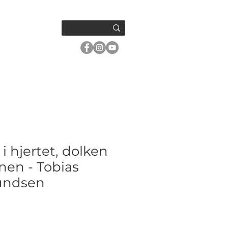
OM OSS
 i hjertet, dolken
en - Tobias
undsen