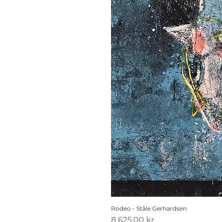
Rodeo - Ståle Gerhardsen
Pris
8 625,00 kr