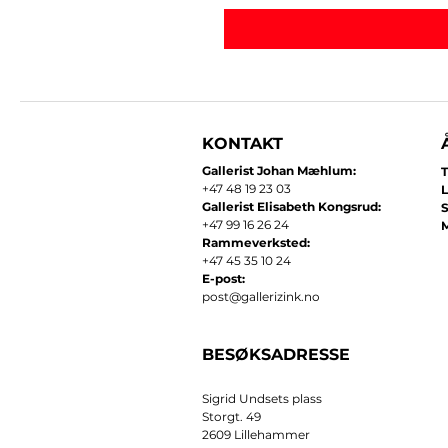
KONTAKT
Gallerist Johan Mæhlum:
T
+47 48 19 23 03
L
Gallerist Elisabeth Kongsrud:
+47 99 16 26 24
​
Rammeverksted:
+47 45 35 10 24
E-post:
post@gallerizink.no
BESØKSADRESSE
Sigrid Undsets plass
Storgt. 49
2609 Lillehammer