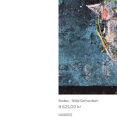
Rodeo - Ståle Gerhardsen
Pris
8 625,00 kr
Levering