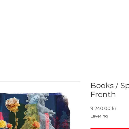
NETTGALLERI
NYHETER
UTSTILLINGER
KONTAKT
Books / Sp
Fronth
Pris
9 240,00 kr
Levering