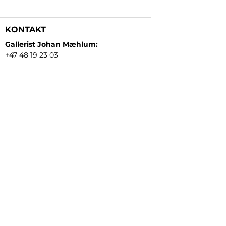
KONTAKT
Gallerist Johan Mæhlum:
+47 48 19 23 03
Gallerist Elisabeth Kongsrud:
+47 99 16 26 24
Rammeverksted:
+47 45 35 10 24
E-post:
post@gallerizink.no
BESØKSADRESSE
Sigrid Undsets plass
Storgt. 49
2609 Lillehammer
Norge
ÅPNINGSTIDER
Tirsdag - fredag:
12 - 17