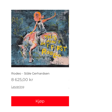
Rodeo - Ståle Gerhardsen
Koldtbordet - Ståle Gerhard
Pris
Pris
8 625,00 kr
4 410,00 kr
Levering
Levering
Kjøp