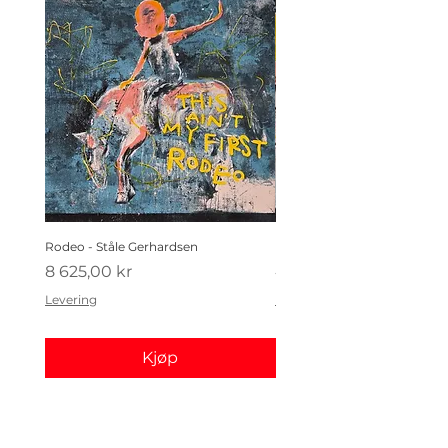
Rodeo - Ståle Gerhardsen
Koldtbordet - Ståle Gerhard
Pris
Pris
8 625,00 kr
4 410,00 kr
Levering
Levering
Kjøp