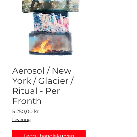
Aerosol / New
York / Glacier /
Ritual - Per
Fronth
Pris
5 250,00 kr
Levering
Legg i handlekurven