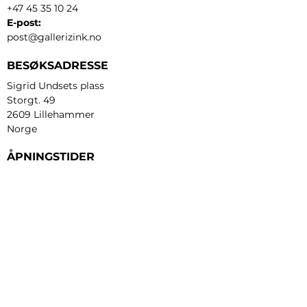
+47 45 35 10 24
E-post:
post@gallerizink.no
BESØKSADRESSE
Sigrid Undsets plass
Storgt. 49
2609 Lillehammer
Norge
ÅPNINGSTIDER
Tirsdag - fredag:
12 - 17
Lørdag:
11 - 16
Søndag:
13 - 16
​Mandag:
etter avtale
Personvern og cookies