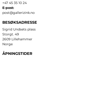
+47 45 35 10 24
E-post:
post@gallerizink.no
BESØKSADRESSE
Sigrid Undsets plass
Storgt. 49
2609 Lillehammer
Norge
ÅPNINGSTIDER
Tirsdag - fredag:
12 - 17
Lørdag:
11 - 16
Søndag:
13 - 16
​Mandag:
etter avtale
Personvern og cookies