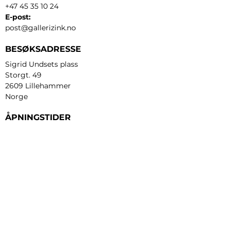
+47 45 35 10 24
E-post:
post@gallerizink.no
BESØKSADRESSE
Sigrid Undsets plass
Storgt. 49
2609 Lillehammer
Norge
ÅPNINGSTIDER
Tirsdag - fredag:
12 - 17
Lørdag:
11 - 16
Søndag:
13 - 16
​Mandag:
etter avtale
Personvern og cookies