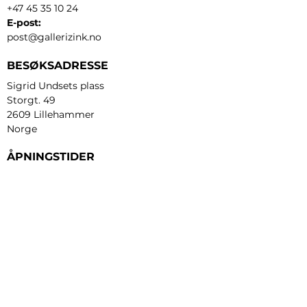
+47 45 35 10 24
E-post:
post@gallerizink.no
BESØKSADRESSE
Sigrid Undsets plass
Storgt. 49
2609 Lillehammer
Norge
ÅPNINGSTIDER
Tirsdag - fredag:
12 - 17
Lørdag:
11 - 16
Søndag:
13 - 16
​Mandag:
etter avtale
Personvern og cookies