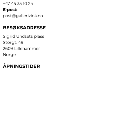
+47 45 35 10 24
E-post:
post@gallerizink.no
BESØKSADRESSE
Sigrid Undsets plass
Storgt. 49
2609 Lillehammer
Norge
ÅPNINGSTIDER
Tirsdag - fredag:
12 - 17
Lørdag:
11 - 16
Søndag:
13 - 16
​Mandag:
etter avtale
Personvern og cookies