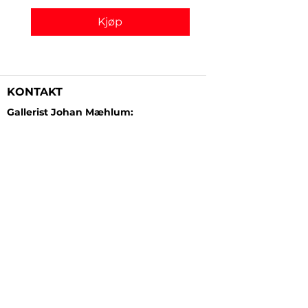
Kjøp
KONTAKT
Gallerist Johan Mæhlum:
+47 48 19 23 03
Gallerist Elisabeth Kongsrud:
+47 99 16 26 24
Rammeverksted:
+47 45 35 10 24
E-post:
post@gallerizink.no
BESØKSADRESSE
Sigrid Undsets plass
Storgt. 49
2609 Lillehammer
Norge