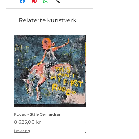
Relaterte kunstverk
Rodeo - Ståle Gerhardsen
Koldtbordet - Ståle Gerhard
Pris
Pris
8 625,00 kr
4 410,00 kr
Levering
Levering