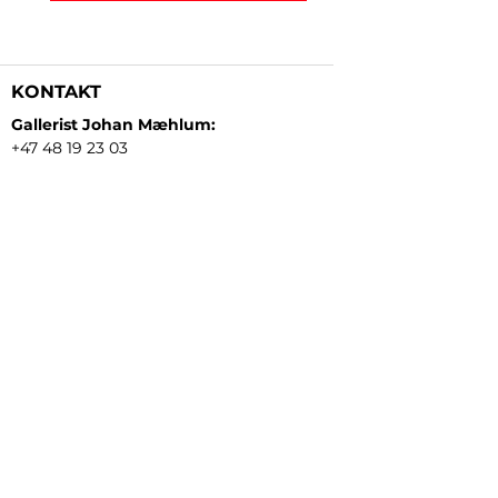
KONTAKT
Gallerist Johan Mæhlum:
+47 48 19 23 03
Gallerist Elisabeth Kongsrud:
+47 99 16 26 24
Rammeverksted:
+47 45 35 10 24
E-post:
post@gallerizink.no
BESØKSADRESSE
Sigrid Undsets plass
Storgt. 49
2609 Lillehammer
Norge
ÅPNINGSTIDER