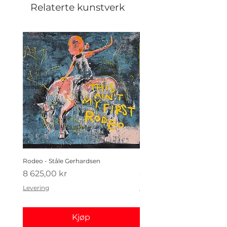
Relaterte kunstverk
Rodeo - Ståle Gerhardsen
Koldtbordet - Ståle Gerhard
Pris
Pris
8 625,00 kr
4 410,00 kr
Levering
Levering
Kjøp