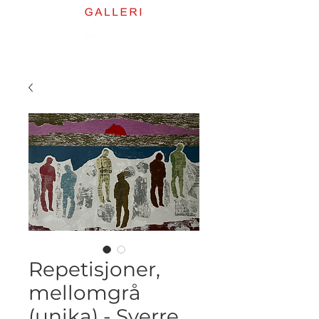
Repetisjoner,
mellomgrå
(unika) - Sverre