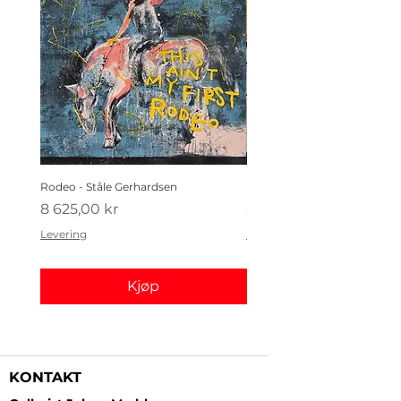
Rodeo - Ståle Gerhardsen
Koldtbordet - Ståle Gerhard
Pris
Pris
8 625,00 kr
4 410,00 kr
Levering
Levering
Kjøp
KONTAKT