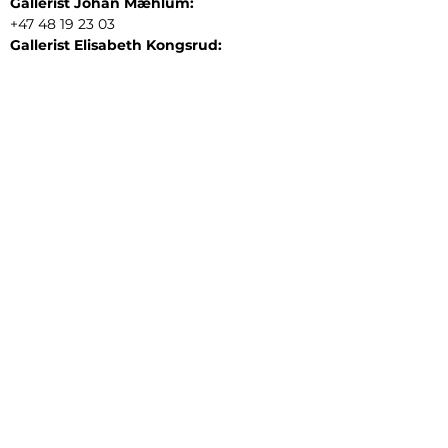
Gallerist Johan Mæhlum:
+47 48 19 23 03
Gallerist Elisabeth Kongsrud:
+47 99 16 26 24
Rammeverksted:
+47 45 35 10 24
E-post:
post@gallerizink.no
BESØKSADRESSE
Sigrid Undsets plass
Storgt. 49
2609 Lillehammer
Norge
ÅPNINGSTIDER
Tirsdag - fredag:
12 - 17
Lørdag:
11 - 16
Søndag:
13 - 16
​Mandag:
etter avtale