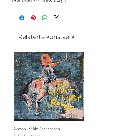
inkludert 5% kunstavgift.
Relaterte kunstverk
Rodeo - Ståle Gerhardsen
Koldtbordet - Ståle Gerhard