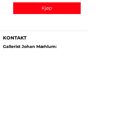
Kjøp
KONTAKT
Gallerist Johan Mæhlum:
+47 48 19 23 03
Gallerist Elisabeth Kongsrud:
+47 99 16 26 24
Rammeverksted:
+47 45 35 10 24
E-post:
post@gallerizink.no
BESØKSADRESSE
Sigrid Undsets plass
Storgt. 49
2609 Lillehammer
Norge