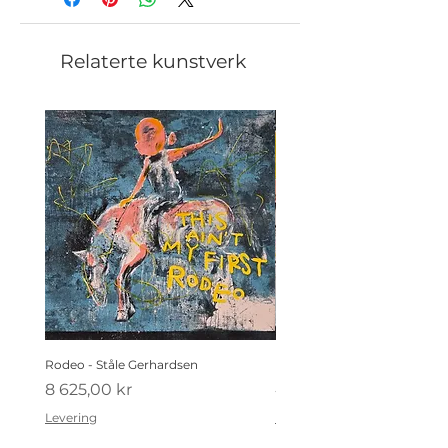
Relaterte kunstverk
Rodeo - Ståle Gerhardsen
Koldtbordet - Ståle Gerhard
Pris
Pris
8 625,00 kr
4 410,00 kr
Levering
Levering