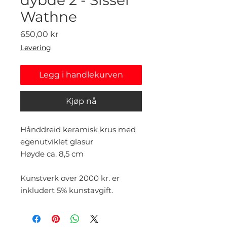
Wathne
Pris
650,00 kr
Levering
Legg i handlekurven
Kjøp nå
Hånddreid keramisk krus med
egenutviklet glasur
Høyde ca. 8,5 cm
Kunstverk over 2000 kr. er
inkludert 5% kunstavgift.