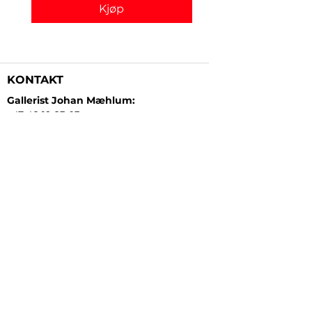
Kjøp
KONTAKT
Gallerist Johan Mæhlum:
+47 48 19 23 03
Gallerist Elisabeth Kongsrud:
+47 99 16 26 24
Rammeverksted:
+47 45 35 10 24
E-post:
post@gallerizink.no
BESØKSADRESSE
Sigrid Undsets plass
Storgt. 49
2609 Lillehammer
Norge