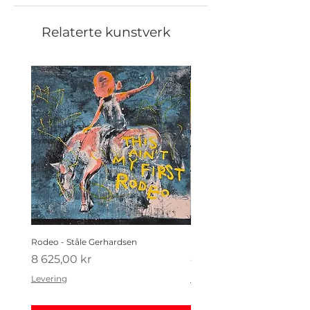
Relaterte kunstverk
Rodeo - Ståle Gerhardsen
Koldtbordet - Ståle Gerhard
Pris
Pris
8 625,00 kr
4 410,00 kr
Levering
Levering