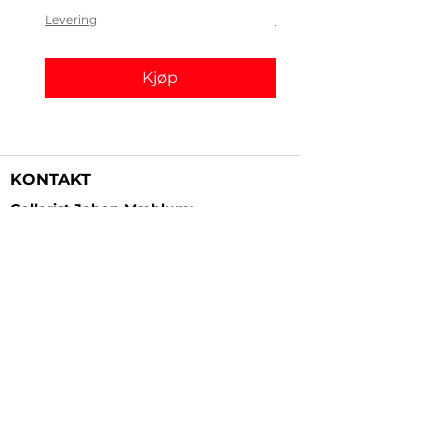
Levering
Levering
Kjøp
KONTAKT
Gallerist Johan Mæhlum:
+47 48 19 23 03
Gallerist Elisabeth Kongsrud:
+47 99 16 26 24
Rammeverksted:
+47 45 35 10 24
E-post:
post@gallerizink.no
BESØKSADRESSE
Sigrid Undsets plass
Storgt. 49