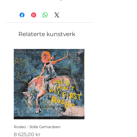
Relaterte kunstverk
Rodeo - Ståle Gerhardsen
Koldtbordet - Ståle Gerhard
Pris
Pris
8 625,00 kr
4 410,00 kr