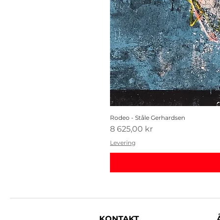
Rodeo - Ståle Gerhardsen
Pris
8 625,00 kr
Levering
KONTAKT