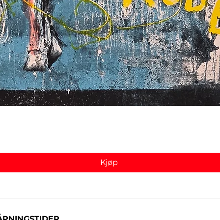
Hurtigvisning
Kjøp
ÅPNINGSTIDER