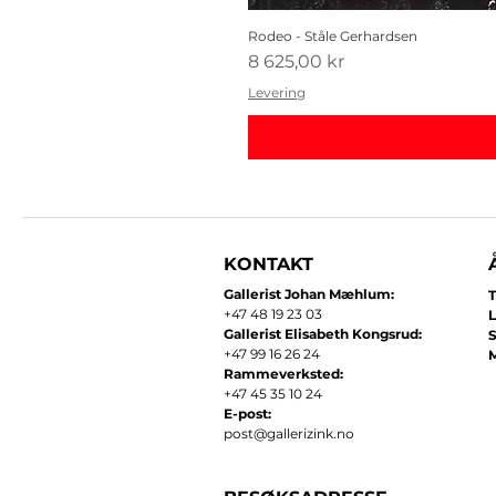
Rodeo - Ståle Gerhardsen
Pris
8 625,00 kr
Levering
KONTAKT
Gallerist Johan Mæhlum:
T
+47 48 19 23 03
L
Gallerist Elisabeth Kongsrud:
+47 99 16 26 24
​
Rammeverksted:
+47 45 35 10 24
E-post:
post@gallerizink.no