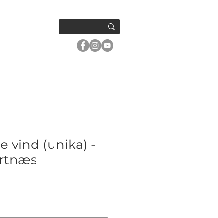
OM OSS
 vind (unika) -
ertnæs