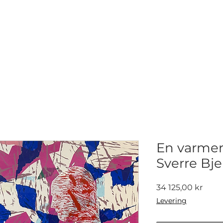
NETTGALLERI
NYHETER
UTSTILLINGER
KONTAKT
En varmere
Sverre Bj
Pris
34 125,00 kr
Levering